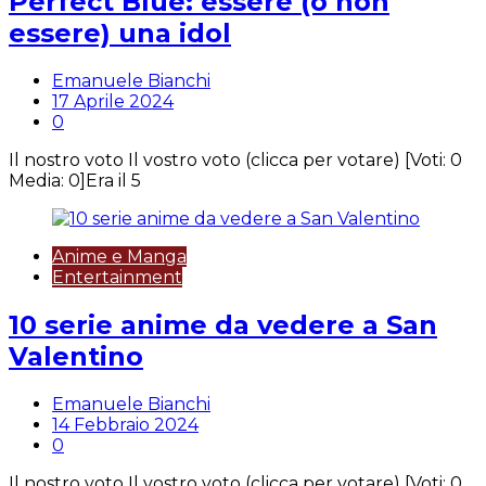
Perfect Blue: essere (o non
essere) una idol
Emanuele Bianchi
17 Aprile 2024
0
Il nostro voto Il vostro voto (clicca per votare) [Voti: 0
Media: 0]Era il 5
Anime e Manga
Entertainment
10 serie anime da vedere a San
Valentino
Emanuele Bianchi
14 Febbraio 2024
0
Il nostro voto Il vostro voto (clicca per votare) [Voti: 0