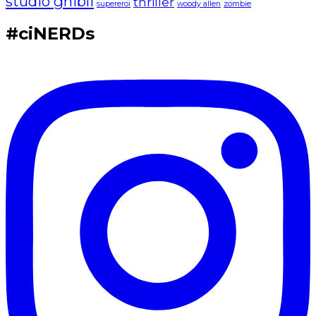
studio ghibli
thriller
supereroi
woody allen
zombie
#ciNERDs