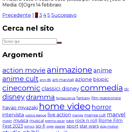
Media: 0]Ogni 14 febbraio
Paginazione
Precedente
1
2
3
4
5
Successivo
degli
Cerca nel sito
articoli
Argomenti
animazione
action movie
anime
anime cult
azione
biopic
arti marziali
anni 80
commedia
cinecomic
classici disney
dc
disney
dramma
fantasy
film giapponesi
fantascienza
home video
horror
hayao miyazaki
marvel
intervista
live action
manga cult
justice league
manga
musica
rock n roll
Rome Film
musical
mostri
premio oscar
robot
Fest 2023
sci-fi
sport
star wars
romics
sigle
slasher
stop-motion