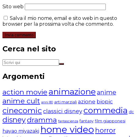
Sito web
Salva il mio nome, email e sito web in questo
browser per la prossima volta che commento.
Cerca nel sito
Argomenti
animazione
action movie
anime
anime cult
azione
biopic
arti marziali
anni 80
commedia
cinecomic
classici disney
dc
disney
dramma
fantasy
film giapponesi
fantascienza
home video
horror
hayao miyazaki