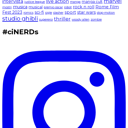
marvel
intervista
live action
manga cult
justice league
manga
musica
rock n roll
Rome Film
musical
mostri
premio oscar
robot
Fest 2023
sci-fi
sport
star wars
romics
sigle
slasher
stop-motion
studio ghibli
thriller
supereroi
woody allen
zombie
#ciNERDs