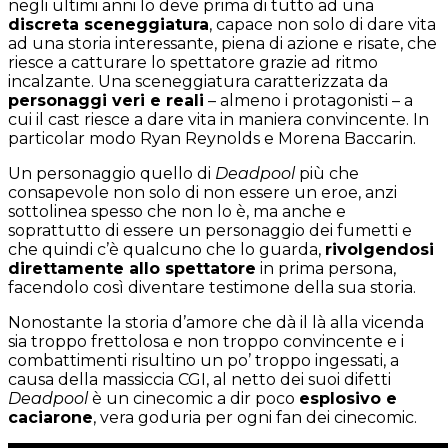
negli ultimi anni lo deve prima di tutto ad una
discreta sceneggiatura
, capace non solo di dare vita
ad una storia interessante, piena di azione e risate, che
riesce a catturare lo spettatore grazie ad ritmo
incalzante. Una sceneggiatura caratterizzata da
personaggi veri e reali
– almeno i protagonisti – a
cui il cast riesce a dare vita in maniera convincente. In
particolar modo Ryan Reynolds e Morena Baccarin.
Un personaggio quello di
Deadpool
più che
consapevole non solo di non essere un eroe, anzi
sottolinea spesso che non lo è, ma anche e
soprattutto di essere un personaggio dei fumetti e
che quindi c’è qualcuno che lo guarda,
rivolgendosi
direttamente allo spettatore
in prima persona,
facendolo così diventare testimone della sua storia.
Nonostante la storia d’amore che dà il là alla vicenda
sia troppo frettolosa e non troppo convincente e i
combattimenti risultino un po’ troppo ingessati, a
causa della massiccia CGI, al netto dei suoi difetti
Deadpool
è un cinecomic a dir poco
esplosivo e
caciarone
, vera goduria per ogni fan dei cinecomic.