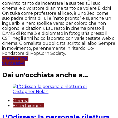
convinto, tanto da incentrare la sua tesi sul suo
cinema, e divoratore di anime tanto da volere Eikichi
Onizuka come professore al liceo, è uno Jedi come
suo padre prima di lui e “nato pronto” e sì, anche un
inguaribile nerd (pollice verso per coloro che non
colgono le citazioni). Laureato in cinema presso il
DAMS di Roma 3 e diplomato in fotografia presso il
CST, negli anni ho collaborato con varie testate web di
cinema. Giornalista pubblicista iscritto all'albo. Sempre
in movimento, perennemente in ritardo. Co-
Fondatore di PopCorn Society.
Navigazione
Precedente
Successivo
articoli
Dai un'occhiata anche a...
Cinema
Entertainment
L’Odissea: la personale rilettura