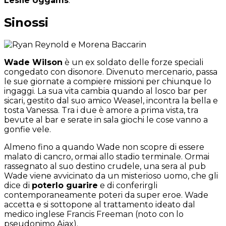
Leslie Uggams
.
Sinossi
Wade Wilson
è un ex soldato delle forze speciali
congedato con disonore. Divenuto mercenario, passa
le sue giornate a compiere missioni per chiunque lo
ingaggi. La sua vita cambia quando al losco bar per
sicari, gestito dal suo amico Weasel, incontra la bella e
tosta Vanessa. Tra i due è amore a prima vista, tra
bevute al bar e serate in sala giochi le cose vanno a
gonfie vele.
Almeno fino a quando Wade non scopre di essere
malato di cancro, ormai allo stadio terminale. Ormai
rassegnato al suo destino crudele, una sera al pub
Wade viene avvicinato da un misterioso uomo, che gli
dice di
poterlo guarire
e di conferirgli
contemporaneamente poteri da super eroe. Wade
accetta e si sottopone al trattamento ideato dal
medico inglese Francis Freeman (noto con lo
pseudonimo Ajax).