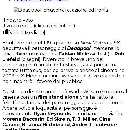
Il nostro voto
Il vostro voto (clicca per votare)
[Voti:
0
Media:
0
]
Era il febbraio del 1991 quando su
New Mutants 98
debuttava il personaggio di
Deadpool
, mercenario
chiacchierone ideato da
Fabian Nicieza
(testi) e
Rob
Liefeld
(disegni). Divenuto in breve uno dei
personaggi più amati della Marvel, avrà prima una
testata tutta sua, per poi arrivare anche al cinema nel
2009 in X-Men le origini – Wolverine, dove era muto e
non incontrò il favore del pubblico.
A distanza di sette anni però Wade Wilson è tornato al
cinema con un
film stand alone
che ha fatto la
felicità dei fan, sia del personaggio che dei cinecomic.
A dare volto e loquacità al personaggio è
nuovamente
Ryan Reynolds
, al cui fianco troviamo
Morena Baccarin
,
Ed
Skrein
,
T. J. Miller
,
Gina
Carano
,
Brianna Hildebrand
,
Andre Tricoteux
e